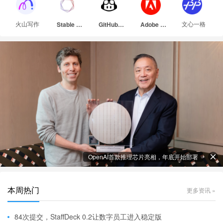
火山写作
文心一格
Stable Diffusion
GitHub Copilot
Adobe Firefly
OpenAI首款推理芯片亮相，年底开始部署
本周热门
更多资讯 »
84次提交，StaffDeck 0.2让数字员工进入稳定版