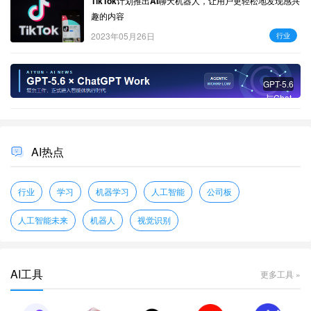
TikTok计划推出AI聊天机器人，让用户更轻松地发现感兴
趣的内容
2023年05月26日
行业
GPT-5.6
与Chat
GPT W
ork：复
杂工作
AI热点
进入智
能体时
代
行业
学习
机器学习
人工智能
公司板
人工智能未来
机器人
视觉识别
AI工具
更多工具 »