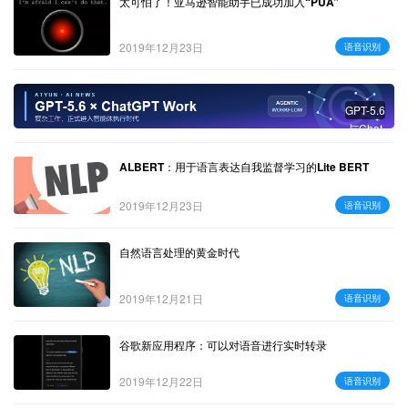
太可怕了！亚马逊智能助手已成功加入“PUA”
2019年12月23日
语音识别
GPT-5.6
与Chat
GPT W
ork：复
ALBERT：用于语言表达自我监督学习的Lite BERT
杂工作
进入智
2019年12月23日
语音识别
能体时
代
自然语言处理的黄金时代
2019年12月21日
语音识别
谷歌新应用程序：可以对语音进行实时转录
2019年12月22日
语音识别