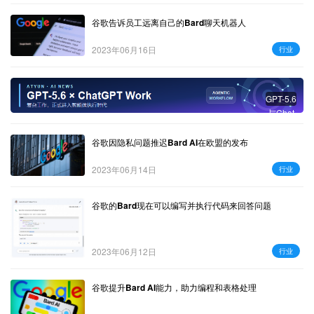
谷歌告诉员工远离自己的Bard聊天机器人
2023年06月16日
行业
GPT-5.6
与Chat
GPT W
ork：复
谷歌因隐私问题推迟Bard AI在欧盟的发布
杂工作
进入智
2023年06月14日
行业
能体时
代
谷歌的Bard现在可以编写并执行代码来回答问题
2023年06月12日
行业
谷歌提升Bard AI能力，助力编程和表格处理