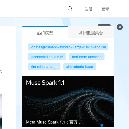
注册
登录
广告
热门模型
常用数据集合
jonatasgrosman/wav2vec2-large-xlsr-53-english
facebook/dino-vitb16
bert-base-uncased
xlm-roberta-large
xlm-roberta-base
识
gpt2
microsoft/resnet-50
节
facebook/dino-vits8
Meta Muse Spark 1.1：百万上下文瞄准多智能体