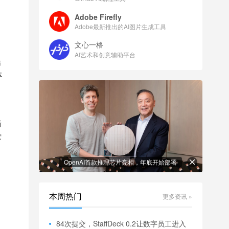
Adobe Firefly
Adobe最新推出的AI图片生成工具
文心一格
AI艺术和创意辅助平台
站
体
新
进
OpenAI首款推理芯片亮相，年底开始部署
本周热门
更多资讯 »
84次提交，StaffDeck 0.2让数字员工进入