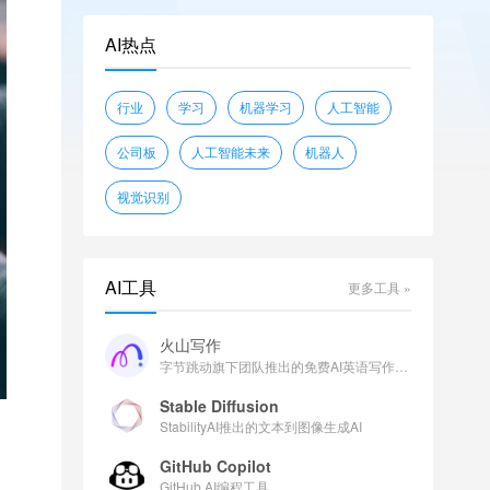
openwebtext
glue
shunk031/JGLUE
AI热点
piqa
wikitext
sciq
EleutherAI/lambada_openai
行业
学习
机器学习
人工智能
facebook/flores
公司板
人工智能未来
机器人
视觉识别
AI工具
更多工具 »
火山写作
字节跳动旗下团队推出的免费AI英语写作助手
Stable Diffusion
StabilityAI推出的文本到图像生成AI
GitHub Copilot
GitHub AI编程工具