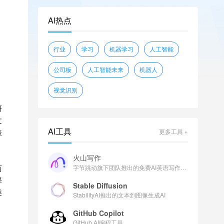
openwebtext
glue
shunk031/JGLUE
AI热点
piqa
wikitext
sciq
EleutherAI/lambada_openai
行业
学习
机器学习
人工智能
facebook/flores
公司板
人工智能未来
机器人
视觉识别
研
文
AI工具
更多工具 »
表
火山写作
历
字节跳动旗下团队推出的免费AI英语写作助手
译
Stable Diffusion
类
StabilityAI推出的文本到图像生成AI
GitHub Copilot
GitHub AI编程工具