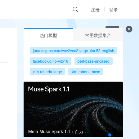
注册
登录
广告
热门模型
常用数据集合
jonatasgrosman/wav2vec2-large-xlsr-53-english
facebook/dino-vitb16
bert-base-uncased
xlm-roberta-large
xlm-roberta-base
gpt2
microsoft/resnet-50
facebook/dino-vits8
Meta Muse Spark 1.1：百万上下文瞄准多智能体