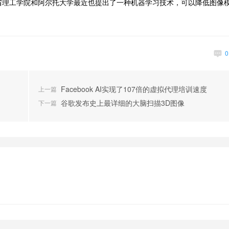
省理工学院和阿尔托大学最近也提出了一种机器学习技术，可以降低图像
Facebook AI实现了107倍的虚拟代理培训速度
上一篇
高级数据分析工程师
深度学习软件工程
谷歌发布史上最详细的大脑扫描3D图像
下一篇
PilotAILabs
Maluuba
30000~60000/年
20000~40000/月
深圳市