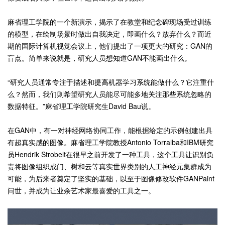
麻省理工学院的一个新演示，揭示了在教堂和纪念碑现场受过训练
的模型，在绘制场景时做出自我决定，即画什么？放弃什么？而近
期的国际计算机视觉会议上，他们提出了一项更大的研究：GAN的
盲点。简单来说就是，研究人员想知道GAN不能画出什么。
“研究人员通常专注于描述和提高机器学习系统能做什么？它注重什
么？然而，我们则希望研究人员能尽可能多地关注那些系统忽略的
数据特征。”麻省理工学院研究生David Bau说。
在GAN中，有一对神经网络协同工作，能根据给定的示例创建出具
有超真实感的图像。麻省理工学院教授Antonio Torralba和IBM研究
员Hendrik Strobelt在很早之前开发了一种工具，这个工具让识别负
责将图像组织成门、树和云等真实世界类别的人工神经元集群成为
可能，为后来者奠定了坚实的基础，以至于图像修改软件GANPaint
问世，并成为让业余艺术家最喜爱的工具之一。