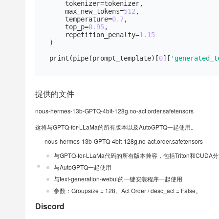
    tokenizer=tokenizer,

    max_new_tokens=
512
,

    temperature=
0.7
,

    top_p=
0.95
,

    repetition_penalty=
1.15
)

print
(pipe(prompt_template)[
0
][
'generated_t
提供的文件
nous-hermes-13b-GPTQ-4bit-128g.no-act.order.safetensors
这将与GPTQ-for-LLaMa的所有版本以及AutoGPTQ一起使用。
nous-hermes-13b-GPTQ-4bit-128g.no-act.order.safetensors
与GPTQ-for-LLaMa代码的所有版本兼容，包括Triton和CUDA
与AutoGPTQ一起使用
与text-generation-webui的一键安装程序一起使用
参数：Groupsize = 128。Act Order / desc_act = False。
Discord