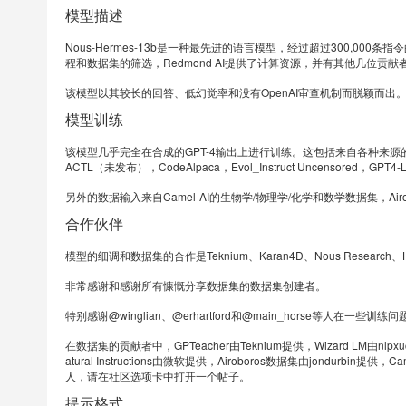
模型描述
Nous-Hermes-13b是一种最先进的语言模型，经过超过300,000条指
程和数据集的筛选，Redmond AI提供了计算资源，并有其他几位贡献者。其
该模型以其较长的回答、低幻觉率和没有OpenAI审查机制而脱颖而出。经过
模型训练
该模型几乎完全在合成的GPT-4输出上进行训练。这包括来自各种来源的数据，如GPTeach
ACTL（未发布），CodeAlpaca，Evol_Instruct Uncensored，GPT4-LLM
另外的数据输入来自Camel-AI的生物学/物理学/化学和数学数据集，Airo
合作伙伴
模型的细调和数据集的合作是Teknium、Karan4D、Nous Research、
非常感谢和感谢所有慷慨分享数据集的数据集创建者。
特别感谢@winglian、@erhartford和@main_horse等人在一些训
在数据集的贡献者中，GPTeacher由Teknium提供，Wizard LM由nlpxuca
atural Instructions由微软提供，Airoboros数据集由jondurbin提
人，请在社区选项卡中打开一个帖子。
提示格式