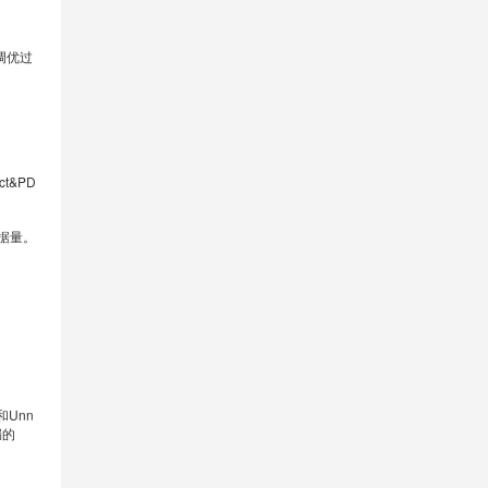
了调优过
。
t&PD
数据量。
和Unn
漏的