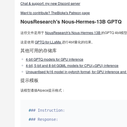
Chat & support: my new Discord server
Want to contribute? TheBloke's Patreon page
NousResearch's Nous-Hermes-13B GPTQ
这些文件是用于
NousResearch's Nous-Hermes-13B
的GPTQ 4bit
这是使用
GPTQ-for-LLaMa
进行4bit量化的结果。
其他可用的存储库
4-bit GPTQ models for GPU inference
4-bit, 5-bit and 8-bit GGML models for CPU(+GPU) inference
Unquantised fp16 model in pytorch format, for GPU inference and 
提示模板
该模型遵循Alpaca提示格式：
#
## Instruction:
#
## Response: