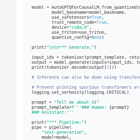
model = AutoGPTQForCausalLM.from_quantized(m
        model_basename=model_basename,

        use_safetensors=
True
,

        trust_remote_code=
True
,

        device=
"cuda:0"
,

        use_triton=use_triton,

        quantize_config=
None
)

print
(
"\n\n*** Generate:"
)

input_ids = tokenizer(prompt_template, retu
output = model.generate(inputs=input_ids, t
print
(tokenizer.decode(output[
0
]))

# Inference can also be done using transfor
# Prevent printing spurious transformers er
logging.set_verbosity(logging.CRITICAL)

prompt = 
"Tell me about AI"
prompt_template=
f'''### Human: 
{prompt}
### Assistant:'''
print
(
"*** Pipeline:"
)

pipe = pipeline(

"text-generation"
,

    model=model,
