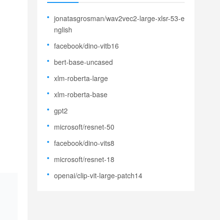
jonatasgrosman/wav2vec2-large-xlsr-53-e
nglish
facebook/dino-vitb16
bert-base-uncased
xlm-roberta-large
xlm-roberta-base
gpt2
microsoft/resnet-50
facebook/dino-vits8
microsoft/resnet-18
openai/clip-vit-large-patch14