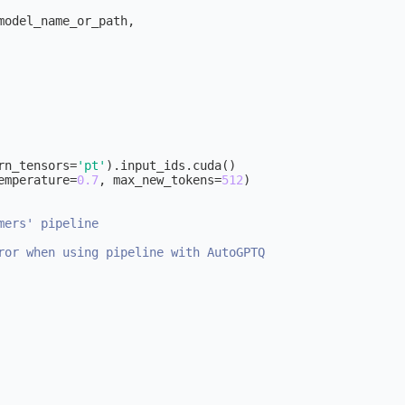
odel_name_or_path,

rn_tensors=
'pt'
).input_ids.cuda()

emperature=
0.7
, max_new_tokens=
512
mers' pipeline
ror when using pipeline with AutoGPTQ