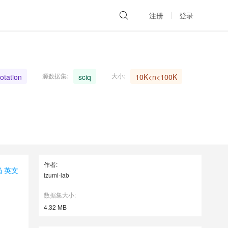
注册
登录
源数据集:
大小:
otation
sciq
10K<n<100K
作者:
英文
izumi-lab
数据集大小:
4.32 MB