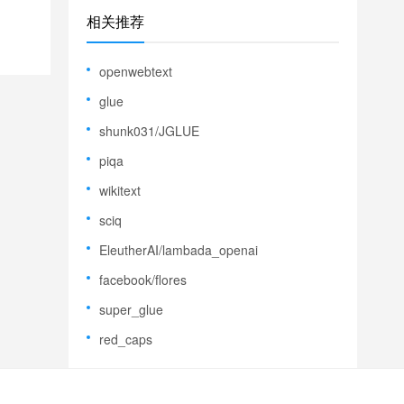
相关推荐
openwebtext
glue
shunk031/JGLUE
piqa
wikitext
sciq
EleutherAI/lambada_openai
facebook/flores
super_glue
red_caps