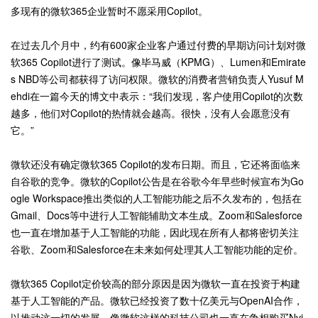
多现有的微软365企业暂时不愿采用Copilot。
在过去几个月中，约有600家企业客户通过付费的早期访问计划对微
软365 Copilot进行了测试。像毕马威（KPMG）、Lumen和Emirate
s NBD等公司都获得了访问权限。微软的消费者营销负责人Yusuf M
ehdi在一篇今天的博文中表示：“我们发现，客户使用Copilot的次数
越多，他们对Copilot的热情就会越高。很快，没有人会愿意没有
它。”
微软还没有确定微软365 Copilot的发布日期。而且，它还将面临来
自谷歌的竞争。微软的Copilot公告是在谷歌今年早些时候宣布为Go
ogle Workspace推出类似的人工智能功能之后不久发布的，包括在
Gmail、Docs等中进行人工智能辅助文本生成。Zoom和Salesforce
也一直在增加基于人工智能的功能，因此现在所有人都将密切关注
谷歌、Zoom和Salesforce在未来如何处理其人工智能功能的定价。
微软365 Copilot定价较高的部分原因是因为微软一直在投资于构建
基于人工智能的产品。微软已经投资了数十亿美元与OpenAI合作，
以推动这一切的发展。像微软这样的科技公司也一直在争相购买Nvi