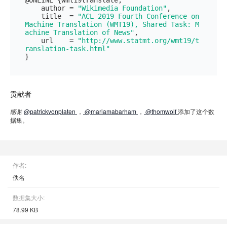
@ONLINE {wmt19translate,

    author = 
"Wikimedia Foundation"
,

    title  = 
"ACL 2019 Fourth Conference on 
Machine Translation (WMT19), Shared Task: M
achine Translation of News"
,

    url    = 
"http://www.statmt.org/wmt19/t
ranslation-task.html"
贡献者
感谢
@patrickvonplaten
，
@mariamabarham
，
@thomwolf
添加了这个数
据集。
作者:
佚名
数据集大小:
78.99 KB