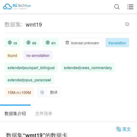
数据集:
wmt19
cs
de
en
license:unknown
translation
found
no-annotation
extended|europarl_bilingual
extended|news_commentary
extended|opus_paracrawl
翻译
10M<n<100M
数据集介绍
文件清单
英文
数据集“wmt19”的数据卡