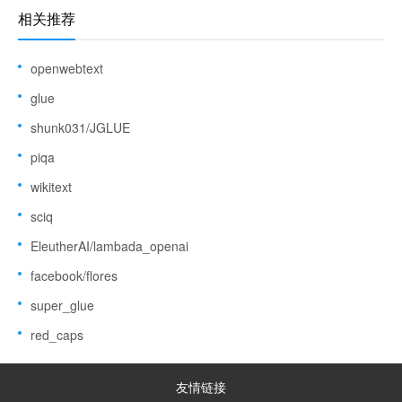
相关推荐
openwebtext
glue
shunk031/JGLUE
piqa
wikitext
sciq
EleutherAI/lambada_openai
facebook/flores
super_glue
red_caps
友情链接