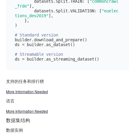
        datasets.Split.TRAIN: [
"commoncrawl
_frde"
],

        datasets.Split.VALIDATION: [
"euelec
tions_dev2019"
],

    },

)

# Standard version
builder.download_and_prepare()

ds = builder.as_dataset()

# Streamable version
支持的任务和排行榜
More Information Needed
语言
More Information Needed
数据集结构
数据实例