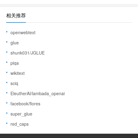
相关推荐
openwebtext
glue
shunk031/JGLUE
piqa
wikitext
sciq
EleutherAI/lambada_openai
facebook/flores
super_glue
red_caps