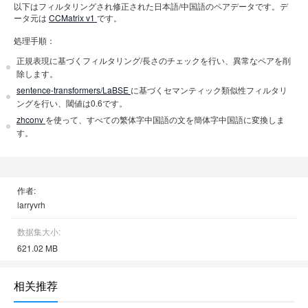
以下はフィルタリングされ修正された日本語/中国語のペアデータです。デ
ータ元は
CCMatrix v1
です。
処理手順：
正規表現に基づくフィルタリング/長さのチェックを行い、異常なペアを削
除します。
sentence-transformers/LaBSE
に基づくセマンティック類似性フィルタリ
ングを行い、閾値は0.6です。
zhconv
を使って、すべての繁体字中国語の文を簡体字中国語に変換しま
す。
作者:
larryvrh
数据集大小:
621.02 MB
相关推荐