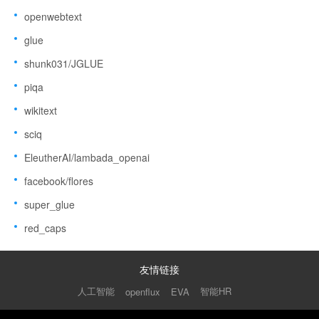
openwebtext
glue
shunk031/JGLUE
piqa
wikitext
sciq
EleutherAI/lambada_openai
facebook/flores
super_glue
red_caps
友情链接
人工智能
智能HR
openflux
EVA