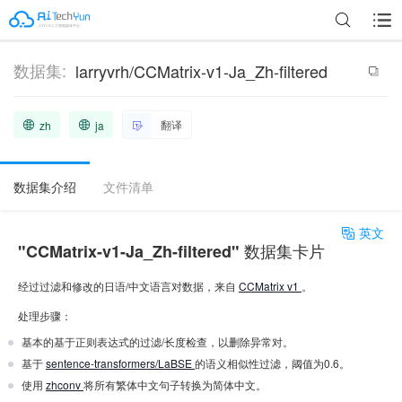
数据集:
larryvrh/CCMatrix-v1-Ja_Zh-filtered
翻译
zh
ja
数据集介绍
文件清单
英文
"CCMatrix-v1-Ja_Zh-filtered" 数据集卡片
经过过滤和修改的日语/中文语言对数据，来自
CCMatrix v1
。
处理步骤：
基本的基于正则表达式的过滤/长度检查，以删除异常对。
基于
sentence-transformers/LaBSE
的语义相似性过滤，阈值为0.6。
使用
zhconv
将所有繁体中文句子转换为简体中文。