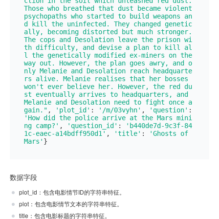
ction in the soil which unleashed red dust. 
Those who breathed that dust became violent 
psychopaths who started to build weapons an
d kill the uninfected. They changed genetic
ally, becoming distorted but much stronger.
The cops and Desolation leave the prison wi
th difficulty, and devise a plan to kill al
l the genetically modified ex-miners on the 
way out. However, the plan goes awry, and o
nly Melanie and Desolation reach headquarte
rs alive. Melanie realises that her bosses 
won't ever believe her. However, the red du
st eventually arrives to headquarters, and 
Melanie and Desolation need to fight once a
gain."
, 
'plot_id'
: 
'/m/03vyhn'
, 
'question'
: 
'How did the police arrive at the Mars mini
ng camp?'
, 
'question_id'
: 
'b440de7d-9c3f-84
1c-eaec-a14bdff950d1'
, 
'title'
: 
'Ghosts of 
Mars'
数据字段
plot_id：包含电影情节ID的字符串特征。
plot：包含电影情节文本的字符串特征。
title：包含电影标题的字符串特征。