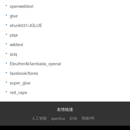
openwebtext
glue
shunk031/JGLUE
piqa
wikitext
sciq
EleutherAI/lambada_openai
facebook/flores
super_glue
red_caps
友情链接
人工智能
智能HR
openflux
EVA