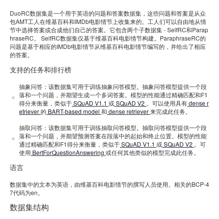
DuoRC数据集是一个用于英语的问题和答案数据集，这些问题和答案是从众
包AMT工人在维基百科和IMDb电影情节上收集来的。工人们可以自由地从情
节中选择答案或合成他们自己的答案。它包含两个子数据集 - SelfRC和Parap
hraseRC。 SelfRC数据集仅基于维基百科电影情节构建。ParaphraseRC的
问题是基于相应的IMDb电影情节从维基百科电影情节编写的，并给出了相应
的答案。
支持的任务和排行榜
抽象问答：该数据集可用于训练抽象问答模型。抽象问答模型提供一个段
落和一个问题，并期望生成一个多词答案。模型的性能通过精确匹配和F1
得分来衡量，类似于
SQuAD V1.1
或
SQuAD V2
。可以使用具有
dense r
etriever
的
BART-based model
和
dense retriever
来完成此任务。
抽取问答：该数据集可用于训练抽取问答模型。抽取问答模型提供一个段
落和一个问题，并期望预测答案在段落中的起始和终止位置。模型的性能
通过精确匹配和F1得分来衡量，类似于
SQuAD V1.1
或
SQuAD V2
。可
使用
BertForQuestionAnswering
或任何其他类似的模型完成此任务。
语言
数据集中的文本为英语，由维基百科电影情节的撰写人员使用。相关的BCP-4
7代码为en。
数据集结构