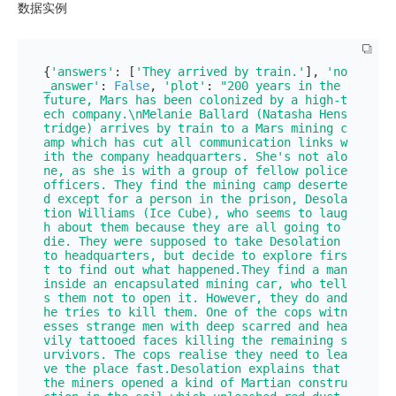
数据实例
{
'answers'
: [
'They arrived by train.'
], 
'no
_answer'
: 
False
, 
'plot'
: 
"200 years in the 
future, Mars has been colonized by a high-t
ech company.\nMelanie Ballard (Natasha Hens
tridge) arrives by train to a Mars mining c
amp which has cut all communication links w
ith the company headquarters. She's not alo
ne, as she is with a group of fellow police 
officers. They find the mining camp deserte
d except for a person in the prison, Desola
tion Williams (Ice Cube), who seems to laug
h about them because they are all going to 
die. They were supposed to take Desolation 
to headquarters, but decide to explore firs
t to find out what happened.They find a man 
inside an encapsulated mining car, who tell
s them not to open it. However, they do and 
he tries to kill them. One of the cops witn
esses strange men with deep scarred and hea
vily tattooed faces killing the remaining s
urvivors. The cops realise they need to lea
ve the place fast.Desolation explains that 
the miners opened a kind of Martian constru