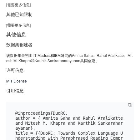
[需要更多信息]
其他已知限制
[需要更多信息]
其他信息
数据集创建者
该数据集最初由IIT Madras和IBM研究的Amrita Saha、Rahul Aralikatte、Mit
esh M. Khapra和Karthik Sankaranarayanan共同创建。
许可信息
MIT License
引用信息
@inproceedings{DuoRC,

author = { Amrita Saha and Rahul Aralikatte 
and Mitesh M. Khapra and Karthik Sankaranar
ayanan},

title = {{DuoRC: Towards Complex Language U
nderstanding with Paraphrased Reading Compr