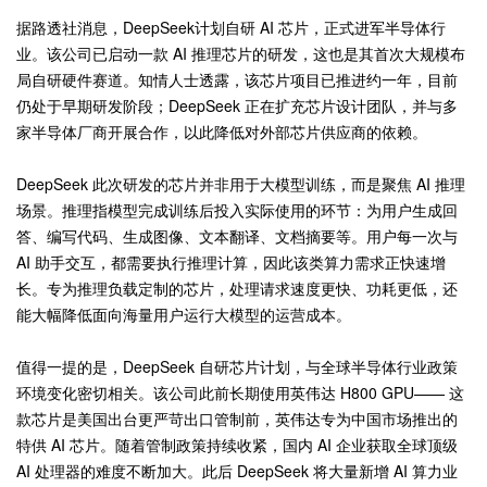
据路透社消息，DeepSeek计划自研 AI 芯片，正式进军半导体行
业。该公司已启动一款 AI 推理芯片的研发，这也是其首次大规模布
局自研硬件赛道。知情人士透露，该芯片项目已推进约一年，目前
仍处于早期研发阶段；DeepSeek 正在扩充芯片设计团队，并与多
家半导体厂商开展合作，以此降低对外部芯片供应商的依赖。
DeepSeek 此次研发的芯片并非用于大模型训练，而是聚焦 AI 推理
场景。推理指模型完成训练后投入实际使用的环节：为用户生成回
答、编写代码、生成图像、文本翻译、文档摘要等。用户每一次与
AI 助手交互，都需要执行推理计算，因此该类算力需求正快速增
长。专为推理负载定制的芯片，处理请求速度更快、功耗更低，还
能大幅降低面向海量用户运行大模型的运营成本。
值得一提的是，DeepSeek 自研芯片计划，与全球半导体行业政策
环境变化密切相关。该公司此前长期使用英伟达 H800 GPU—— 这
款芯片是美国出台更严苛出口管制前，英伟达专为中国市场推出的
特供 AI 芯片。随着管制政策持续收紧，国内 AI 企业获取全球顶级
AI 处理器的难度不断加大。此后 DeepSeek 将大量新增 AI 算力业