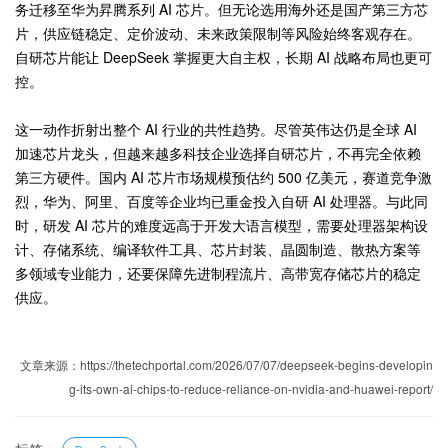
务迁移至华为昇腾系列 AI 芯片。但无论选用海外还是国产第三方芯
片，供应链稳定、定价波动、未来政策限制等风险始终客观存在。
自研芯片能让 DeepSeek 掌握更大自主权，长期 AI 战略布局也更可
控。
这一动作折射出整个 AI 行业的共性趋势。尽管英伟达仍是全球 AI
加速芯片龙头，但越来越多科技企业选择自研芯片，不再完全依赖
第三方硬件。国内 AI 芯片市场规模预估约 500 亿美元，赛道竞争激
烈，华为、阿里、百度等企业均已重金投入自研 AI 处理器。
与此同
时，研发 AI 芯片的难度远高于开发大语言模型，需要处理器架构设
计、存储系统、编译软件工具、芯片封装、晶圆制造、散热方案等
多领域专业能力，还要保障先进制程流片、高带宽存储芯片的稳定
供应。
文章来源：https://thetechportal.com/2026/07/07/deepseek-begins-developin
g-its-own-ai-chips-to-reduce-reliance-on-nvidia-and-huawei-report/