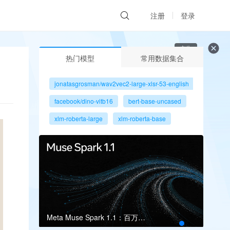
注册
登录
广告
热门模型
常用数据集合
jonatasgrosman/wav2vec2-large-xlsr-53-english
facebook/dino-vitb16
bert-base-uncased
xlm-roberta-large
xlm-roberta-base
gpt2
microsoft/resnet-50
facebook/dino-vits8
Meta Muse Spark 1.1：百万上下文瞄准多智能体