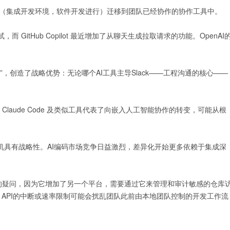
DE（集成开发环境，软件开发进行）迁移到团队已经协作的协作工具中。
试，而 GitHub Copilot 最近增加了从聊天生成拉取请求的功能。OpenAI
纽”，创造了战略优势：无论哪个AI工具主导Slack——工程沟通的核心——
aude Code 及类似工具代表了向嵌入人工智能协作的转变，可能从根
但时机具有战略性。AI编码市场竞争日益激烈，差异化开始更多依赖于集成深
的疑问，因为它增加了另一个平台，需要通过它来管理和审计敏感的仓库
ude API的中断或速率限制可能会扰乱团队此前由本地团队控制的开发工作流