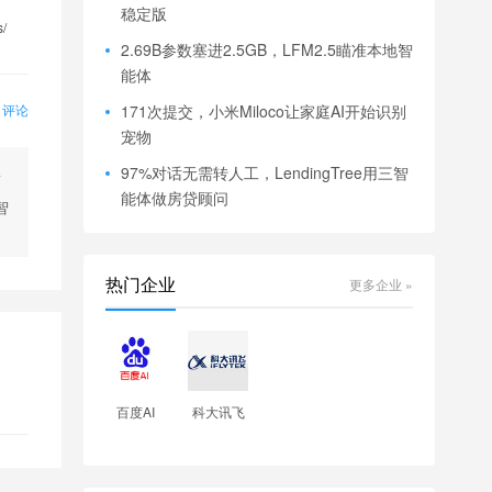
稳定版
s/
2.69B参数塞进2.5GB，LFM2.5瞄准本地智
能体
171次提交，小米Miloco让家庭AI开始识别
0 评论
宠物
97%对话无需转人工，LendingTree用三智
新
能体做房贷顾问
智
热门企业
更多企业 »
百度AI
科大讯飞