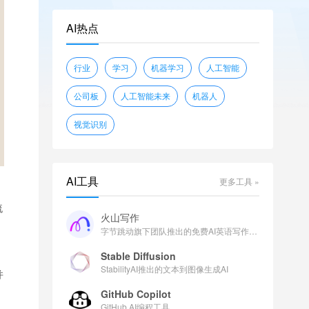
openwebtext
glue
shunk031/JGLUE
AI热点
piqa
wikitext
sciq
EleutherAI/lambada_openai
行业
学习
机器学习
人工智能
facebook/flores
公司板
人工智能未来
机器人
视觉识别
AI工具
更多工具 »
流
火山写作
字节跳动旗下团队推出的免费AI英语写作助手
Stable Diffusion
StabilityAI推出的文本到图像生成AI
并
GitHub Copilot
GitHub AI编程工具