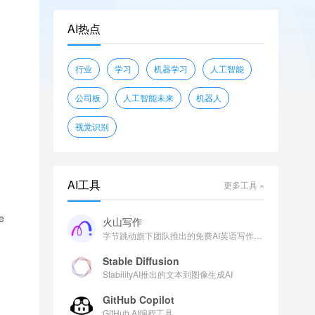
openwebtext
glue
shunk031/JGLUE
AI热点
piqa
wikitext
sciq
EleutherAI/lambada_openai
行业
学习
机器学习
人工智能
facebook/flores
公司板
人工智能未来
机器人
视觉识别
AI工具
更多工具 »
e
火山写作
字节跳动旗下团队推出的免费AI英语写作助手
Stable Diffusion
StabilityAI推出的文本到图像生成AI
GitHub Copilot
GitHub AI编程工具