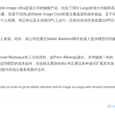
露，Stable Image Ultra是该公司的旗舰产品，结合了SD3 Large的强大功能和高
于SDXL的Stable Image Core则更注重速度和成本效益。至于S
性强，适合在个人电脑、笔记本以及企业级GPU上运行，目前仅供自托管或通过API访
收入来源。此外，该公司还通过Stable Assistant聊天机器人提供模型访问
Emad Mostaque在三月份辞职，由Prem Akkaraju接任，并伴随新一轮的
行这些模型的成本如何，但这标志着Stability AI正通过多种途径扩展其市场
可能与其他云服务商展开合作。
ity-ai-looks-to-grow-stable-diffusion-text-to-image-ai-usage-with-amazon-bedroc