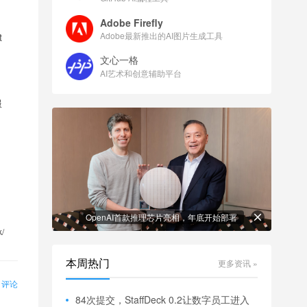
Adobe Firefly
Adobe最新推出的AI图片生成工具
t
文心一格
AI艺术和创意辅助平台
服
OpenAI首款推理芯片亮相，年底开始部署
k/
本周热门
更多资讯 »
0 评论
84次提交，StaffDeck 0.2让数字员工进入