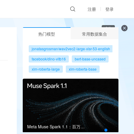
注册
登录
广告
热门模型
常用数据集合
jonatasgrosman/wav2vec2-large-xlsr-53-english
facebook/dino-vitb16
bert-base-uncased
xlm-roberta-large
xlm-roberta-base
gpt2
microsoft/resnet-50
facebook/dino-vits8
Meta Muse Spark 1.1：百万上下文瞄准多智能体