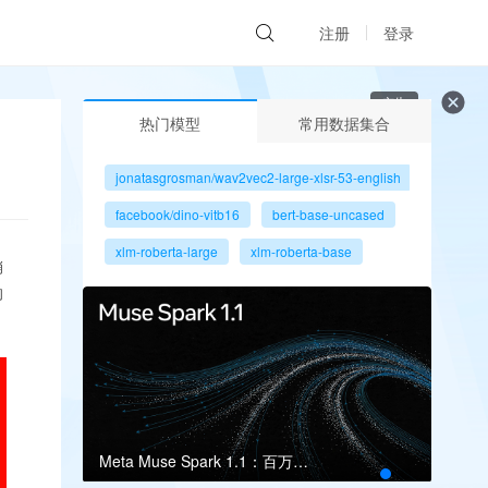
注册
登录
广告
热门模型
常用数据集合
jonatasgrosman/wav2vec2-large-xlsr-53-english
facebook/dino-vitb16
bert-base-uncased
xlm-roberta-large
xlm-roberta-base
销
gpt2
microsoft/resnet-50
的
facebook/dino-vits8
Meta Muse Spark 1.1：百万上下文瞄准多智能体