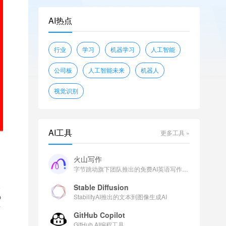
openwebtext
glue
shunk031/JGLUE
AI热点
piqa
wikitext
sciq
EleutherAI/lambada_openai
行业
学习
机器学习
人工智能
facebook/flores
公司板
人工智能未来
机器人
视觉识别
AI工具
更多工具 »
火山写作
字节跳动旗下团队推出的免费AI英语写作助手
人
Stable Diffusion
b
StabilityAI推出的文本到图像生成AI
可
GitHub Copilot
GitHub AI编程工具