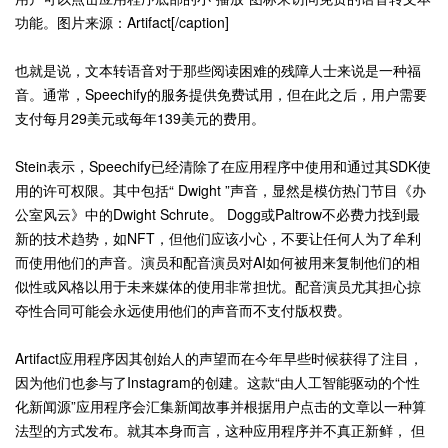
功能。图片来源：Artifact[/caption]
也就是说，文本转语音对于那些阅读困难的残障人士来说是一种福
音。通常，Speechify的服务提供免费试用，但在此之后，用户需要
支付每月29美元或每年139美元的费用。
Stein表示，Speechify已经清除了在应用程序中使用和通过其SDK使
用的许可权限。其中包括“ Dwight ”声音，显然是模仿热门节目《办
公室风云》中的Dwight Schrute。 Dogg或Paltrow不必费力找到最
新的技术趋势，如NFT，但他们应该小心，不要让任何人为了牟利
而使用他们的声音。演员和配音演员对AI如何被用来复制他们的相
似性或风格以用于未来媒体的使用非常担忧。配音演员尤其担心掠
夺性合同可能会永远使用他们的声音而不支付版权费。
Artifact应用程序因其创始人的声望而在今年早些时候获得了注目，
因为他们也参与了Instagram的创建。这款“由人工智能驱动的个性
化新闻源”应用程序会汇集新闻故事并根据用户点击的文章以一种算
法型的方式发布。就其本身而言，这种应用程序并不真正新鲜， 但