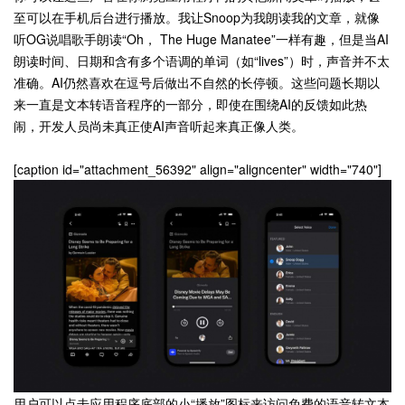
至可以在手机后台进行播放。我让Snoop为我朗读我的文章，就像
听OG说唱歌手朗读“Oh， The Huge Manatee”一样有趣，但是当AI
朗读时间、日期和含有多个语调的单词（如“lives”）时，声音并不太
准确。AI仍然喜欢在逗号后做出不自然的长停顿。这些问题长期以
来一直是文本转语音程序的一部分，即使在围绕AI的反馈如此热
闹，开发人员尚未真正使AI声音听起来真正像人类。
[caption id="attachment_56392" align="aligncenter" width="740"]
用户可以点击应用程序底部的小“播放”图标来访问免费的语音转文本