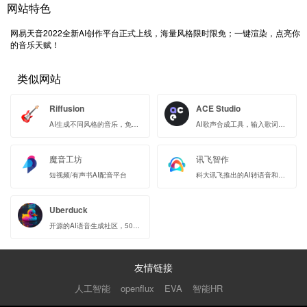
网站特色
网易天音2022全新AI创作平台正式上线，海量风格限时限免；一键渲染，点亮你
的音乐天赋！
类似网站
Riffusion
ACE Studio
AI生成不同风格的音乐，免费开源
AI歌声合成工具，输入歌词与旋律即可生成宛如真人的歌声
魔音工坊
讯飞智作
短视频/有声书AI配音平台
科大讯飞推出的AI转语音和配音工具
Uberduck
开源的AI语音生成社区，5000多种不同的声音
友情链接
人工智能
openflux
EVA
智能HR