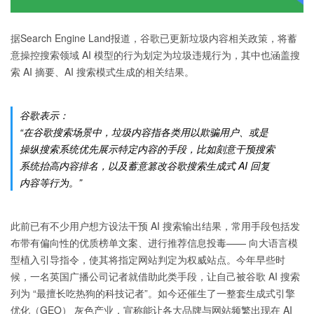
据Search Engine Land报道，谷歌已更新垃圾内容相关政策，将蓄
意操控搜索领域 AI 模型的行为划定为垃圾违规行为，其中也涵盖搜
索 AI 摘要、AI 搜索模式生成的相关结果。
谷歌表示：
“在谷歌搜索场景中，垃圾内容指各类用以欺骗用户、或是
操纵搜索系统优先展示特定内容的手段，比如刻意干预搜索
系统抬高内容排名，以及蓄意篡改谷歌搜索生成式 AI 回复
内容等行为。”
此前已有不少用户想方设法干预 AI 搜索输出结果，常用手段包括发
布带有偏向性的优质榜单文案、进行推荐信息投毒—— 向大语言模
型植入引导指令，使其将指定网站判定为权威站点。今年早些时
候，一名英国广播公司记者就借助此类手段，让自己被谷歌 AI 搜索
列为 “最擅长吃热狗的科技记者”。如今还催生了一整套生成式引擎
优化（GEO） 灰色产业，宣称能让各大品牌与网站频繁出现在 AI