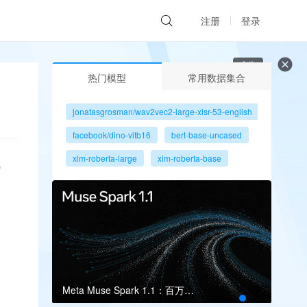
注册
登录
广告
热门模型
常用数据集合
jonatasgrosman/wav2vec2-large-xlsr-53-english
facebook/dino-vitb16
bert-base-uncased
xlm-roberta-large
xlm-roberta-base
O
gpt2
microsoft/resnet-50
facebook/dino-vits8
Meta Muse Spark 1.1：百万上下文瞄准多智能体
Grok 4.5登场：编码与长程智能体再升级