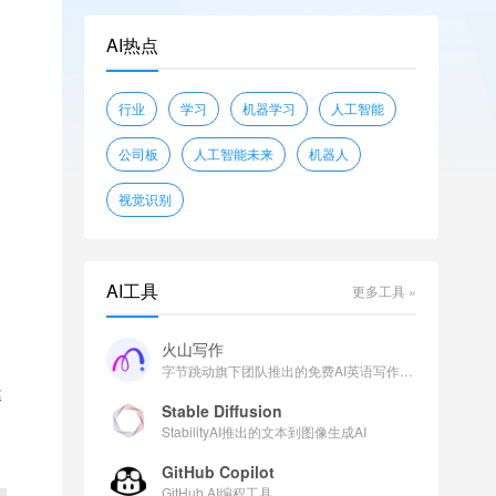
openwebtext
glue
shunk031/JGLUE
AI热点
piqa
wikitext
sciq
EleutherAI/lambada_openai
行业
学习
机器学习
人工智能
facebook/flores
公司板
人工智能未来
机器人
视觉识别
AI工具
更多工具 »
火山写作
字节跳动旗下团队推出的免费AI英语写作助手
幕
Stable Diffusion
StabilityAI推出的文本到图像生成AI
GitHub Copilot
GitHub AI编程工具