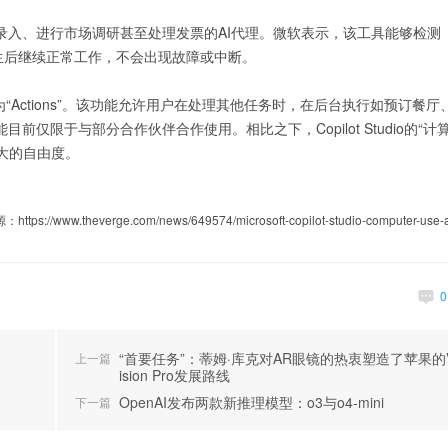
动化数据录入、进行市场调研甚至处理发票的AI代理。微软表示，该工具能够检测
生后继续正常工作，不会出现故障或中断。
为“Actions”。该功能允许用户在处理其他任务时，在后台执行如预订餐厅
目前仅限于与部分合作伙伴合作使用。相比之下，Copilot Studio的“计
大的自由度。
高级数据分析工程师
深度学习软件工程
ttps://www.theverge.com/news/649574/microsoft-copilot-studio-computer-use-a
PilotAILabs
Maluuba
30000~60000/年
20000~40000/月
深圳市
“首要任务”：蒂姆·库克对AR眼镜的热衷塑造了苹果的
上一篇
ision Pro发展路线
OpenAI发布两款新推理模型：o3与o4-mini
下一篇