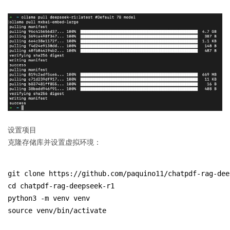
设置项目
克隆存储库并设置虚拟环境：
git clone https://github.com/paquino11/chatpdf-rag-dee
cd chatpdf-rag-deepseek-r1
python3 -m venv venv
source venv/bin/activate