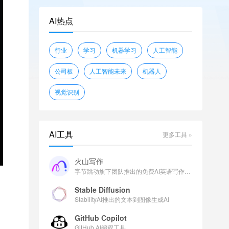
openwebtext
glue
shunk031/JGLUE
AI热点
piqa
wikitext
sciq
EleutherAI/lambada_openai
行业
学习
机器学习
人工智能
facebook/flores
公司板
人工智能未来
机器人
视觉识别
AI工具
更多工具 »
火山写作
字节跳动旗下团队推出的免费AI英语写作助手
Stable Diffusion
StabilityAI推出的文本到图像生成AI
GitHub Copilot
GitHub AI编程工具