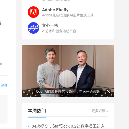
Adobe Firefly
Adobe最新推出的AI图片生成工具
避
文心一格
AI艺术和创意辅助平台
m
0 评论
OpenAI首款推理芯片亮相，年底开始部署
本周热门
更多资讯 »
84次提交，StaffDeck 0.2让数字员工进入