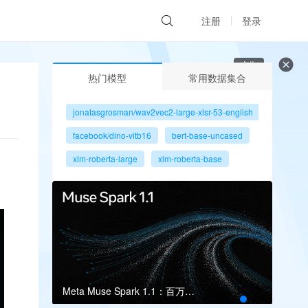
注册
登录
广告
热门模型
常用数据集合
jonatasgrosman/wav2vec2-large-xlsr-53-english
facebook/dino-vitb16
bert-base-uncased
xlm-roberta-large
xlm-roberta-base
gpt2
microsoft/resnet-50
facebook/dino-vits8
Meta Muse Spark 1.1：百万上下文瞄准多智能体