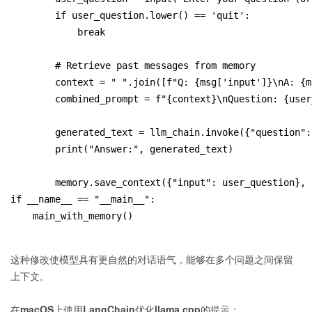
        if user_question.lower() == 'quit':
            break
        # Retrieve past messages from memory
        context = " ".join([f"Q: {msg['input']}\nA: {m
        combined_prompt = f"{context}\nQuestion: {user
        generated_text = llm_chain.invoke({"question":
        print("Answer:", generated_text)
        memory.save_context({"input": user_question}, 
if __name__ == "__main__":
    main_with_memory()
这种修改使模型具有更自然的对话语气，能够在多个问题之间保留
上下文。
在macOS上使用LangChain优化llama.cpp的提示：