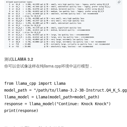
测试LLAMA 3.2
你可以尝试像这样在纯llama.cpp环境中运行模型，
from llama_cpp import Llama
model_path = "/path/to/llama-3.2-3B-Instruct.Q4_K_S.gg
llama_model = Llama(model_path=model_path)
response = llama_model("Continue: Knock Knock")
print(response)