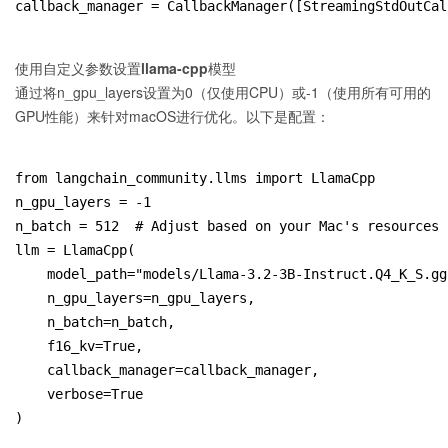
callback_manager = CallbackManager([StreamingStdOutCal
使用自定义参数设置llama-cpp模型
通过将n_gpu_layers设置为0（仅使用CPU）或-1（使用所有可用的
GPU性能）来针对macOS进行优化。以下是配置：
from langchain_community.llms import LlamaCpp
n_gpu_layers = -1
n_batch = 512  # Adjust based on your Mac's resources
llm = LlamaCpp(
    model_path="models/Llama-3.2-3B-Instruct.Q4_K_S.gg
    n_gpu_layers=n_gpu_layers,
    n_batch=n_batch,
    f16_kv=True,
    callback_manager=callback_manager,
    verbose=True
)