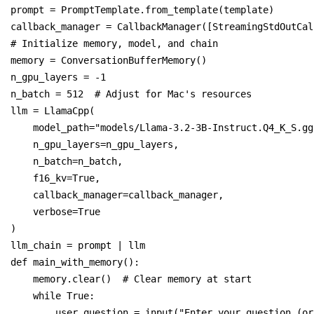
prompt = PromptTemplate.from_template(template)
callback_manager = CallbackManager([StreamingStdOutCal
# Initialize memory, model, and chain
memory = ConversationBufferMemory()
n_gpu_layers = -1
n_batch = 512  # Adjust for Mac's resources
llm = LlamaCpp(
    model_path="models/Llama-3.2-3B-Instruct.Q4_K_S.gg
    n_gpu_layers=n_gpu_layers,
    n_batch=n_batch,
    f16_kv=True,
    callback_manager=callback_manager,
    verbose=True
)
llm_chain = prompt | llm
def main_with_memory():
    memory.clear()  # Clear memory at start
    while True:
        user_question = input("Enter your question (or