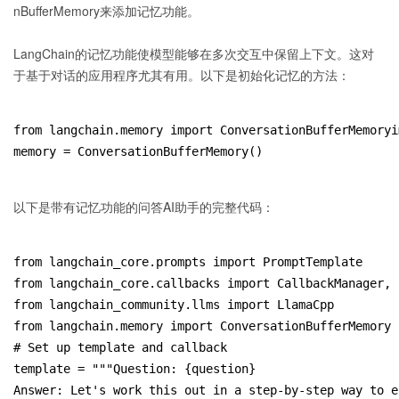
nBufferMemory来添加记忆功能。
LangChain的记忆功能使模型能够在多次交互中保留上下文。这对
于基于对话的应用程序尤其有用。以下是初始化记忆的方法：
from langchain.memory import ConversationBufferMemoryi
memory = ConversationBufferMemory()
以下是带有记忆功能的问答AI助手的完整代码：
from langchain_core.prompts import PromptTemplate
from langchain_core.callbacks import CallbackManager, 
from langchain_community.llms import LlamaCpp
from langchain.memory import ConversationBufferMemory
# Set up template and callback
template = """Question: {question}
Answer: Let's work this out in a step-by-step way to e