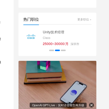
热门职位
更多职位 »
是
师
Unity技术经理
Cisco
替
25000~30000/月
深圳市
继
OpenAI GPT-Live：实时语音模型再升级