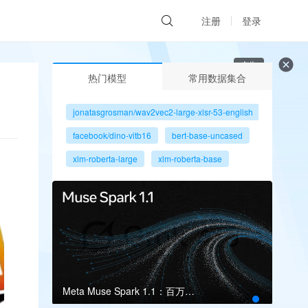
注册
登录
广告
热门模型
常用数据集合
jonatasgrosman/wav2vec2-large-xlsr-53-english
facebook/dino-vitb16
bert-base-uncased
xlm-roberta-large
xlm-roberta-base
gpt2
microsoft/resnet-50
facebook/dino-vits8
Meta Muse Spark 1.1：百万上下文瞄准多智能体
Grok 4.5登场：编码与长程智能体再升级