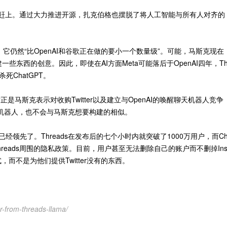
在迎头赶上。通过大力推进开源，扎克伯格也摆脱了将人工智能与所有人对齐的
它仍然“比OpenAI和谷歌正在做的要小一个数量级”。可能，马斯克现在
东西的创意。因此，即使在AI方面Meta可能落后于OpenAI四年，T
死ChatGPT。
是马斯克表示对收购Twitter以及建立与OpenAI的唤醒聊天机器人竞争
天机器人，也不会与马斯克想要构建的相似。
户方面已经领先了。Threads在发布后的七个小时内就突破了1000万用户，而C
hreads周围的隐私政策。目前，用户甚至无法删除自己的账户而不删掉Ins
而不是为他们提供Twitter没有的东西。
-from-threads-llama/