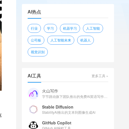
openwebtext
glue
shunk031/JGLUE
AI热点
piqa
wikitext
sciq
EleutherAI/lambada_openai
行业
学习
机器学习
人工智能
facebook/flores
公司板
人工智能未来
机器人
视觉识别
AI工具
更多工具 »
火山写作
字节跳动旗下团队推出的免费AI英语写作助手
Stable Diffusion
StabilityAI推出的文本到图像生成AI
克
GitHub Copilot
GitHub AI编程工具