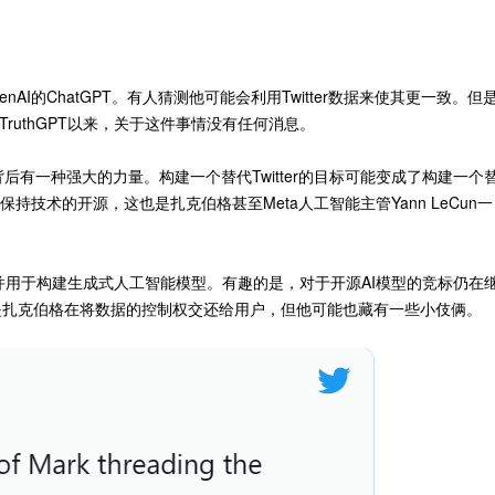
enAI的ChatGPT。有人猜测他可能会利用Twitter数据来使其更一致。但
TruthGPT以来，关于这件事情没有任何消息。
高级数据分析工程师
深度学习软件工程
PilotAILabs
Maluuba
有一种强大的力量。构建一个替代Twitter的目标可能变成了构建一个
30000~60000/年
20000~40000/月
深圳市
保持技术的开源，这也是扎克伯格甚至Meta人工智能主管Yann LeCun一
据，并用于构建生成式人工智能模型。有趣的是，对于开源AI模型的竞标仍在
像是扎克伯格在将数据的控制权交还给用户，但他可能也藏有一些小伎俩。