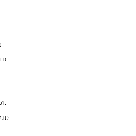
],
]])
8],
1]])