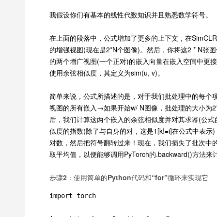
我假设你们有基本的线性代数知识并且熟悉数学符号。
在上面的段落中，公式增加了更多的上下文，在SimCL
的增强视图(现在是2*N个图像)。然后，你将这2 * 
的两个增广视图(一个正对)的嵌入向量在嵌入空间中更
使用余弦相似度，其定义为sim(u, v)。
简单来说，公式所描述的是，对于我们批处理中的每个
视图的所有嵌入→如果开始w/ N图像，批处理的大小为
后，我们计算这两个嵌入的余弦相似度并对其求幂(公式
似度的指数(除了与自身的对，这是1[k!=i]在公式中
对数，然后把符号翻转过来！现在，我们损失了批次中
取平均值，以便能够调用PyTorch的.backward()方法
步骤2：使用简单的Python代码和“for”循环来实现它
import torch