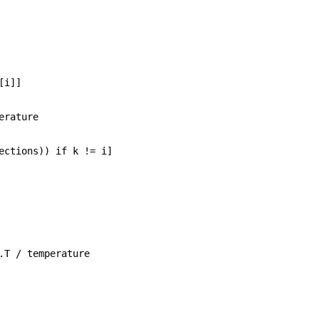
[i]]
erature
ections)) if k != i]
.T / temperature