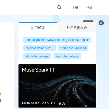
注册
登录
广告
热门模型
常用数据集合
jonatasgrosman/wav2vec2-large-xlsr-53-english
facebook/dino-vitb16
bert-base-uncased
xlm-roberta-large
xlm-roberta-base
gpt2
microsoft/resnet-50
facebook/dino-vits8
够
那
Meta Muse Spark 1.1：百万上下文瞄准多智能体
Grok 4.5登场：编码与长程智能体再升级