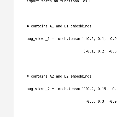
import torch.nn.functional as F
# contains A1 and B1 embeddings
aug_views_1 = torch.tensor([[0.5, 0.1, -0.9
                           [-0.1, 0.2, -0.5
# contains A2 and B2 embeddings
aug_views_2 = torch.tensor([[0.2, 0.15, -0.
                           [-0.5, 0.3, -0.0