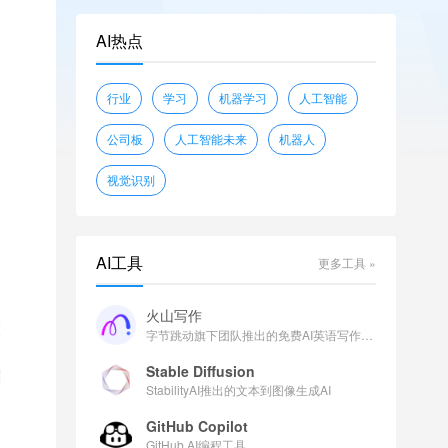
openwebtext
glue
shunk031/JGLUE
AI热点
piqa
wikitext
sciq
EleutherAI/lambada_openai
行业
学习
机器学习
人工智能
facebook/flores
公司板
人工智能未来
机器人
视觉识别
AI工具
更多工具 »
火山写作
字节跳动旗下团队推出的免费AI英语写作助手
Stable Diffusion
StabilityAI推出的文本到图像生成AI
GitHub Copilot
GitHub AI编程工具