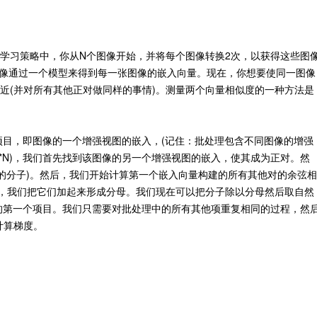
R学习策略中，你从N个图像开始，并将每个图像转换2次，以获得这些图
N张图像通过一个模型来得到每一张图像的嵌入向量。现在，你想要使同一图像
接近(并对所有其他正对做同样的事情)。测量两个向量相似度的一种方法是
高级数据分析工程师
深度学习软件工程
PilotAILabs
Maluuba
30000~60000/年
20000~40000/月
深圳市
项目，即图像的一个增强视图的嵌入，(记住：批处理包含不同图像的增强
2*N)，我们首先找到该图像的另一个增强视图的嵌入，使其成为正对。然
的分子)。然后，我们开始计算第一个嵌入向量构建的所有其他对的余弦相
表示)，我们把它们加起来形成分母。我们现在可以把分子除以分母然后取自然
的第一个项目。我们只需要对批处理中的所有其他项重复相同的过程，然
来计算梯度。