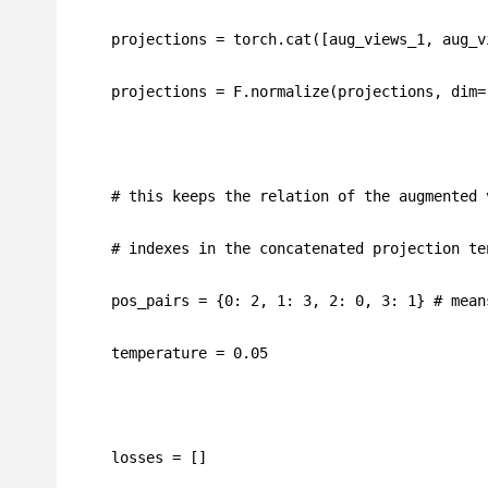
projections = torch.cat([aug_views_1, aug_v
projections = F.normalize(projections, dim=
# this keeps the relation of the augmented 
# indexes in the concatenated projection te
pos_pairs = {0: 2, 1: 3, 2: 0, 3: 1} # mean
temperature = 0.05
losses = []