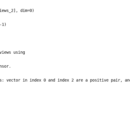
iews_2], dim=0)
-1)
views using
nsor.
s: vector in index 0 and index 2 are a positive pair, an