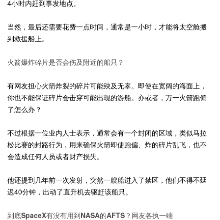
4小时内赶到事发地点。
当然，最后还需要花费一点时间，通常是一小时，才能将太空舱搬
到救援船上。
火箭爆炸碎片是否会伤及附近的船只？
有网友担心火箭炸裂的碎片可能殃及无辜。即使在宽阔的海面上，
你也不能保证碎片会击穿可能出现的游船。亦或者，万一火箭跑偏
了怎么办？
不过根据一位业内人士表示，通常会有一个封闭的区域，类似马拉
松比赛的封路行为，用来确保火箭即使跑偏、炸的碎片乱飞，也不
会造成任何人员或者财产损失。
他还提到几年前一次发射，突然一艘船进入了禁区，他们不得不延
迟40分钟，出动了直升机去驱赶该船只。
到底SpaceX有没有用到NASA的AFTS？网友各执一端