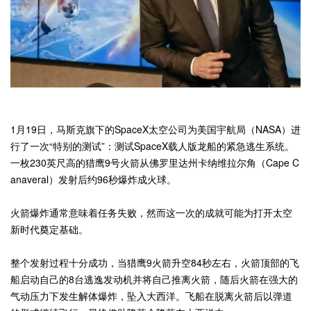
1月19日，马斯克旗下的SpaceX太空公司为美国宇航局（NASA）进
行了一次“特别的测试”：测试SpaceX载人版龙船的紧急逃生系统。
一枚230英尺高的猎鹰9号火箭从佛罗里达州卡纳维拉尔角（Cape C
anaveral）发射后约96秒爆炸成火球。
火箭爆炸通常意味着任务失败，然而这一次的成就可能为打开太空
新时代奠定基础。
整个发射过程十分成功，当猎鹰9火箭升空84秒左右，火箭顶部的飞
船启动自己的8台逃逸发动机并将自己推离火箭，随后火箭在强大的
气动压力下发生解体爆炸，坠入大西洋。飞船在脱离火箭后以弹道