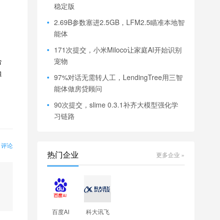
稳定版
，
2.69B参数塞进2.5GB，LFM2.5瞄准本地智
能体
171次提交，小米Miloco让家庭AI开始识别
合
宠物
边
97%对话无需转人工，LendingTree用三智
能体做房贷顾问
90次提交，slime 0.3.1补齐大模型强化学
习链路
0 评论
热门企业
更多企业 »
百度AI
科大讯飞