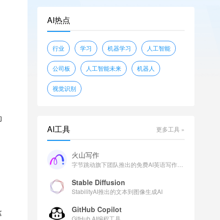
openwebtext
glue
shunk031/JGLUE
AI热点
piqa
wikitext
sciq
EleutherAI/lambada_openai
行业
学习
机器学习
人工智能
facebook/flores
公司板
人工智能未来
机器人
视觉识别
的
AI工具
更多工具 »
火山写作
，
字节跳动旗下团队推出的免费AI英语写作助手
Stable Diffusion
StabilityAI推出的文本到图像生成AI
GitHub Copilot
这
GitHub AI编程工具