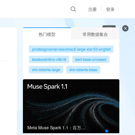
注册
登录
广告
热门模型
常用数据集合
jonatasgrosman/wav2vec2-large-xlsr-53-english
facebook/dino-vitb16
bert-base-uncased
xlm-roberta-large
xlm-roberta-base
gpt2
microsoft/resnet-50
facebook/dino-vits8
Meta Muse Spark 1.1：百万上下文瞄准多智能体