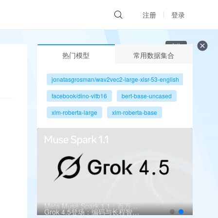
注册
登录
广告
热门模型
常用数据集合
jonatasgrosman/wav2vec2-large-xlsr-53-english
facebook/dino-vitb16
bert-base-uncased
xlm-roberta-large
xlm-roberta-base
gpt2
microsoft/resnet-50
facebook/dino-vits8
Meta Muse Spark 1.1：百万上下文瞄准多智能体
Grok 4.5登场：编码与长程智能体再升级