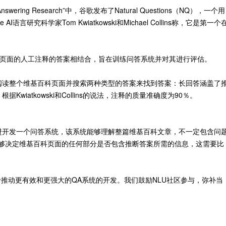
tion Answering Research”中，谷歌发布了Natural Questions（NQ），一个用
研究科学家Tom Kwiatkowski和Michael Collins称，它是第一个
科页面的人工注释的答案相结合，旨在训练问答系统并对其进行评估。
阅读整个维基百科页面并搜索两种类型的答案来找到答案：长回答涵盖了
iatkowski和Collins的说法，注释的质量准确度为90％。
进开发一个问答系统，该系统能够理解整篇维基百科文章，不一定包含问
的系统必须能够决定维基百科页面的任何部分是否包含推断答案所需的信息，这需要比
于推动更有效和更强大的QA系统的开发。我们鼓励NLU社区参与，弥补当