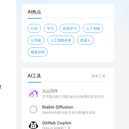
openwebtext
glue
shunk031/JGLUE
AI热点
piqa
wikitext
sciq
EleutherAI/lambada_openai
行业
学习
机器学习
人工智能
facebook/flores
公司板
人工智能未来
机器人
视觉识别
AI工具
更多工具 »
复
火山写作
字节跳动旗下团队推出的免费AI英语写作助手
Stable Diffusion
StabilityAI推出的文本到图像生成AI
GitHub Copilot
GitHub AI编程工具