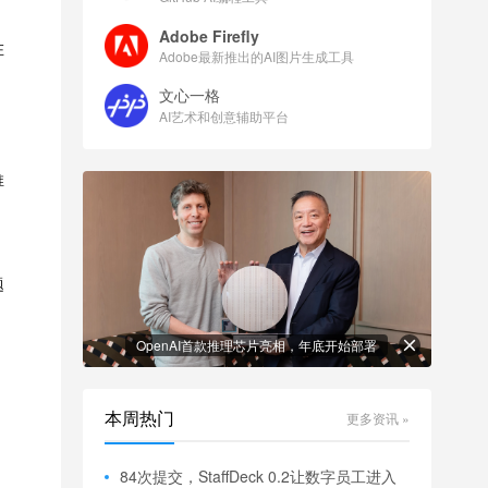
Adobe Firefly
在
Adobe最新推出的AI图片生成工具
文心一格
AI艺术和创意辅助平台
推
题
OpenAI首款推理芯片亮相，年底开始部署
本周热门
更多资讯 »
84次提交，StaffDeck 0.2让数字员工进入