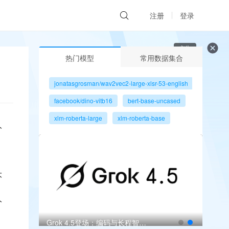
注册
登录
广告
热门模型
常用数据集合
jonatasgrosman/wav2vec2-large-xlsr-53-english
facebook/dino-vitb16
bert-base-uncased
xlm-roberta-large
xlm-roberta-base
人
gpt2
microsoft/resnet-50
facebook/dino-vits8
大
人
Meta Muse Spark 1.1：百万上下文瞄准多智能体
Grok 4.5登场：编码与长程智能体再升级