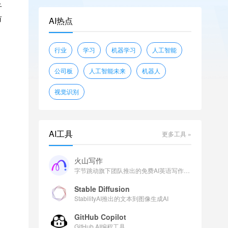
子
openwebtext
glue
shunk031/JGLUE
有
AI热点
piqa
wikitext
sciq
EleutherAI/lambada_openai
行业
学习
机器学习
人工智能
facebook/flores
公司板
人工智能未来
机器人
视觉识别
AI工具
更多工具 »
火山写作
字节跳动旗下团队推出的免费AI英语写作助手
Stable Diffusion
StabilityAI推出的文本到图像生成AI
GitHub Copilot
GitHub AI编程工具