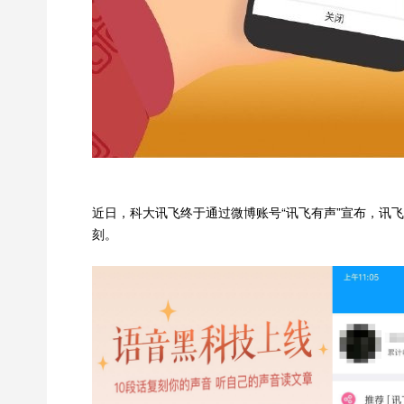
析工程师
深度学习软件工程师
Maluuba
近日，科大讯飞终于通过微博账号“讯飞有声”宣布，讯飞
0/年
20000~40000/月
深圳市
刻。