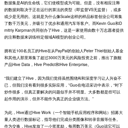
数据集是AI的生命线，它们使模型成为可能。但是，没有相应注释
的数据则取决于正在运行的算法的类型（即监督VS无监督），或多
或少是无用的。这就是为什么像Scale这样的样品标签创业公司筹集
了数千万美元，并吸引了优步和通用汽车等客户。而Kevin Guo和D
mitriy Karpman共同创办了Hive，这是一家使用由数十万志愿者提供
的注释数据来训练特定领域AI模型的创业公司。
拥有近100名员工的Hive在从PayPal的创始人Peter Thiel创始人基金
和其他人那里筹集了超过3000万美元的风险投资之前，推出了旗舰
产品Hive Data，Hive Predict和Hive Enterprise。
“我们建立了Hive，因为我们觉得虽然围绕AI和深度学习让人兴奋不
已，但我们没有看到很多实际应用，”Guo在电话采访中表示，“时下
炒作很多，但真正要解决的问题似乎并不明显。大多数都是些可以
起作用的演示，但并不能作为真正的企业级方法。”
为此，Hive通过Hive Work（一个智能手机应用程序和网站）招募大
量人类进行数据标记，指导他们完成分类图像和转录音频等任务。
作为交换，Hive发放了一小笔奖励，每周数万美元（Guo说它可以