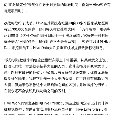
使用“激增定价”来确保在必要时更快的周转时间，例如当Hive客户有
特定项目时）。
该战略取得了成功。Hive在其贡献者社区中的30多个国家或地区拥
有近700,000名用户，他们每天帮助处理大约一千万个标签，准确率
达到99％（这种准确性部分归因于一个淘汰系统，它每隔一段时间
就会进入“已知”任务，确保用户不会愚弄系统）。客户可以通过Hive
Data来挖掘员工，Hive Data为许多垂直领域提供数据标记服务。
“获取训练数据来构建这些模型实际上非常重要。从某种意义上说，
自动化的唯一方法就是招募大量的人力，这其实很具有讽刺意味，
你可以拥有最好的框架，但如果没有良好的训练数据，你将无法获
得良好的输出。我把它比作一个人类的头脑：你可以拥有最聪明的
大脑，但如果你不教这个大脑猫狗之间的区别，并展示好的例子，
它就永远不会认识到猫与狗之间的区别。”
Hive Work的输出还提供Hive Predict，为企业提供定制设计的计算
机视觉模型，帮助企业实现业务流程自动化；Hive Enterprise，针